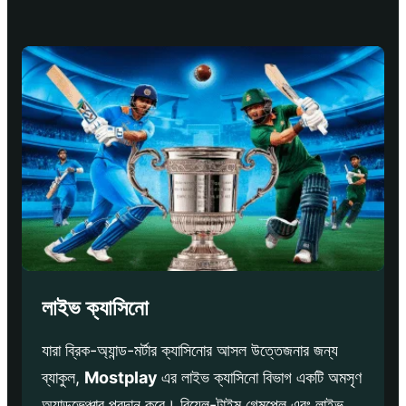
লাইভ ক্যাসিনো
যারা ব্রিক-অ্যান্ড-মর্টার ক্যাসিনোর আসল উত্তেজনার জন্য
ব্যাকুল,
Mostplay
এর লাইভ ক্যাসিনো বিভাগ একটি অমসৃণ
অ্যাডভেঞ্চার প্রদান করে। রিয়েল-টাইম গেমপ্লে এবং লাইভ