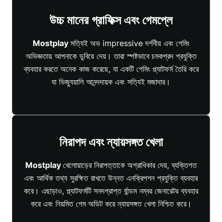
উচ্চ মানের গ্রাফিক্স এবং গেমপ্লে
Mostplay
সত্যিই অভ impressive দর্শনীয় এবং গেমিং
অভিজ্ঞতায় আপনাকে ডুবিয়ে দেয়। তারা স্পষ্টভাবে চমকপ্রদ প্রযুক্তি
ব্যবহার করতে অনেক কাজ করেছে, যা একটি গেমিং প্ল্যাটফর্ম তৈরি করে
যা ভিজ্যুয়ালি আনন্দদায়ক এবং সত্যিই মজাদার।
নিরাপদ এবং ন্যায়সঙ্গত খেলা
Mostplay
খেলোয়াড়ের নিরাপত্তাকে অগ্রাধিকার দেয়, ব্যক্তিগত
এবং আর্থিক তথ্য সুরক্ষিত রাখতে উন্নত এনক্রিপশন প্রযুক্তি ব্যবহার
করে। এছাড়াও, প্ল্যাটফর্মটি সনদপ্রাপ্ত র্যান্ডম নম্বর জেনারেটর ব্যবহার
করে এবং নিয়মিত গেম অডিট করে ন্যায়সঙ্গত খেলা নিশ্চিত করে।