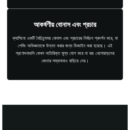
আকর্ষণীয় বোনাস এবং প্রচার
ক্যাসিনো একটি বৈচিত্র্যময় বোনাস এবং প্রচারের নির্বাচন প্রদর্শন করে, যা
গেমিং অভিজ্ঞতাকে উন্নত করার জন্য ডিজাইন করা হয়েছে। এই
প্রণোদনাগুলি কেবল অতিরিক্ত মূল্য যোগ করে না বরং খেলোয়াড়দের
জেতার সম্ভাবনাও বাড়িয়ে দেয়।