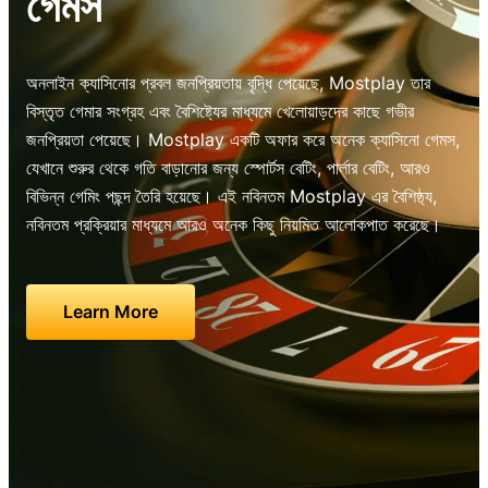
গেমস
অনলাইন ক্যাসিনোর প্রবল জনপ্রিয়তায় বৃদ্ধি পেয়েছে, Mostplay তার
বিস্তৃত গেমার সংগ্রহ এবং বৈশিষ্ট্যের মাধ্যমে খেলোয়াড়দের কাছে গভীর
জনপ্রিয়তা পেয়েছে। Mostplay একটি অফার করে অনেক ক্যাসিনো গেমস,
যেখানে শুরুর থেকে গতি বাড়ানোর জন্য স্পোর্টস বেটিং, পার্লার বেটিং, আরও
বিভিন্ন গেমিং পছন্দ তৈরি হয়েছে। এই নবিনতম Mostplay এর বৈশিষ্ঠ্য,
নবিনতম প্রক্রিয়ার মাধ্যমে আরও অনেক কিছু নিয়মিত আলোকপাত করেছে।
Learn More