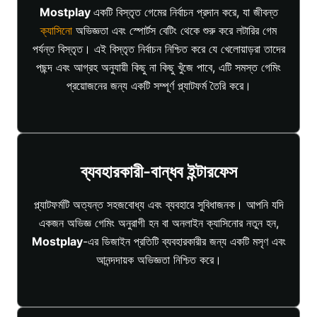
Mostplay
একটি বিস্তৃত গেমের নির্বাচন প্রদান করে, যা জীবন্ত
ক্যাসিনো
অভিজ্ঞতা এবং স্পোর্টস বেটিং থেকে শুরু করে লটারির গেম
পর্যন্ত বিস্তৃত। এই বিস্তৃত নির্বাচন নিশ্চিত করে যে খেলোয়াড়রা তাদের
পছন্দ এবং আগ্রহ অনুযায়ী কিছু না কিছু খুঁজে পাবে, এটি সমস্ত গেমিং
প্রয়োজনের জন্য একটি সম্পূর্ণ প্ল্যাটফর্ম তৈরি করে।
ব্যবহারকারী-বান্ধব ইন্টারফেস
প্ল্যাটফর্মটি অত্যন্ত সহজবোধ্য এবং ব্যবহারে সুবিধাজনক। আপনি যদি
একজন অভিজ্ঞ গেমিং অনুরাগী হন বা অনলাইন ক্যাসিনোর নতুন হন,
Mostplay
-এর ডিজাইন প্রতিটি ব্যবহারকারীর জন্য একটি মসৃণ এবং
আনন্দদায়ক অভিজ্ঞতা নিশ্চিত করে।