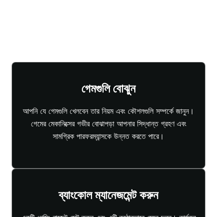
যদিও
Mostplay
-এ জেতার জন্য কিছুটা ভাগ্যের ভূমিকা রয়েছে, কিছু
কৌশল আপনার সম্ভাবনা উল্লেখযোগ্যভাবে বাড়াতে পারে:
গেমগুলি বোঝুন
আপনি যে গেমগুলি খেলবেন তার নিয়ম এবং কৌশলগুলি সম্পর্কে জানুন।
গেমের মেকানিক্সের গভীর বোঝাপড়া আপনার সিদ্ধান্ত গ্রহণ এবং
সামগ্রিক পারফরম্যান্সকে উন্নত করতে পারে।
ব্যাংকোল ম্যানেজমেন্ট করুন