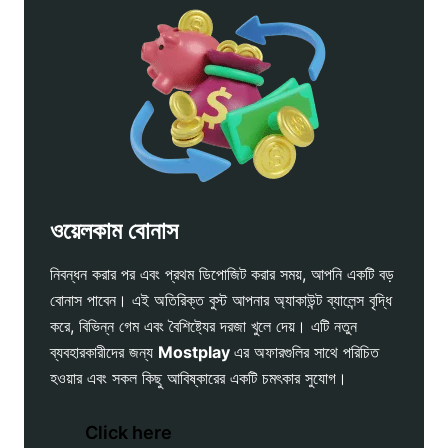
ওয়েলকাম বোনাস
নিবন্ধন করার পর এবং প্রথম ডিপোজিট করার সময়, আপনি একটি বড়
বোনাস পাবেন। এই অতিরিক্ত বুস্ট আপনার অ্যাকাউন্ট ব্যালেন্স বৃদ্ধি
করে, বিভিন্ন গেম এবং বৈশিষ্ট্যের দরজা খুলে দেয়। এটি নতুন
ব্যবহারকারীদের জন্য
Mostplay
এর অফারগুলির সাথে পরিচিত
হওয়ার এবং সকল কিছু আবিষ্কারের একটি চমৎকার সুযোগ।
Click here