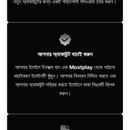
নতুন অ্যাকাউন্টের জন্য একটি শক্তিশালী পাসওয়ার্ড তৈরি করুন।
আপনার অ্যাকাউন্ট যাচাই করুন
আপনার ইমেইল ইনবক্সে যান এবং
Mostplay
থেকে পাঠানো
যাচাইকরণ ইমেইলটি খুঁজুন। আপনার নিবন্ধন নিশ্চিত করতে এবং
আপনার অ্যাকাউন্ট সক্রিয় করতে ইমেইলে থাকা লিঙ্কটি ক্লিক
করুন।