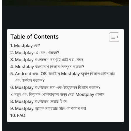
Table of Contents
Mostplay কে?
Mostplay-এ কেন খেলবেন?
Mostplay বাংলাদেশে অবশ্যই চেষ্টা করা গেমস
Mostplay বাংলাদেশে কিভাবে নিবন্ধন করবেন?
Android এবং iOS ডিভাইসে Mostplay অ্যাপ কিভাবে ডাউনলোড
এবং ইনস্টল করবেন?
Mostplay বাংলাদেশে জমা এবং উত্তোলন কিভাবে করবেন?
নতুন এবং বিদ্যমান খেলোয়াড়দের জন্য সেরা Mostplay বোনাস
Mostplay বাংলাদেশে জেতার টিপস
Mostplay গ্রাহক সহায়তার সাথে যোগাযোগ করা
FAQ