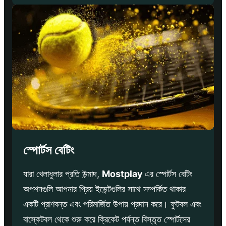
স্পোর্টস বেটিং
যারা খেলাধুলার প্রতি উন্মাদ,
Mostplay
এর স্পোর্টস বেটিং
অপশনগুলি আপনার প্রিয় ইভেন্টগুলির সাথে সম্পর্কিত থাকার
একটি প্রাণবন্ত এবং পরিমার্জিত উপায় প্রদান করে। ফুটবল এবং
বাস্কেটবল থেকে শুরু করে ক্রিকেট পর্যন্ত বিস্তৃত স্পোর্টসের