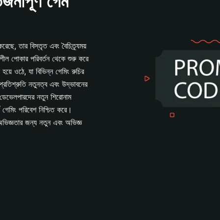
নাপূর্ণ গেম
ে, তার বিস্তৃত এবং বৈচিত্র্যময়
শীল পোকার পরিবর্তন থেকে শুরু করে
হয়ে ওঠে, যা বিভিন্ন গেমিং রুচির
রতিশ্রুতি নতুনত্ব এবং উদ্ভাবনের
় ডেভেলপারদের নতুন শিরোনাম
গেমিং পরিবেশ নিশ্চিত করে।
অভিজ্ঞতার জন্য নতুন এবং অভিজ্ঞ