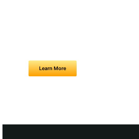
অনলাইনে যেসব ভালো ব্র্যান্ডের মতো জনপ্রিয় এবং খেলোয়াড়দের দ্বারা
তাদের পুরস্কার অর্জনের একটিই উদ্দেশ্য। একাধিক বিটিং প্ল্যাটফর্মের ম
হলেও পারা যায়। এই নিবন্ধে, আমারা ৭৬ সংখ্যা বিটিং সাইটের উপর
তার আনন্য বৈশিষ্ট্যের জন্য সাবিধা সাথেই আপনাদের গেমিং অভিজ্ঞত
হয়েছে।
Learn More